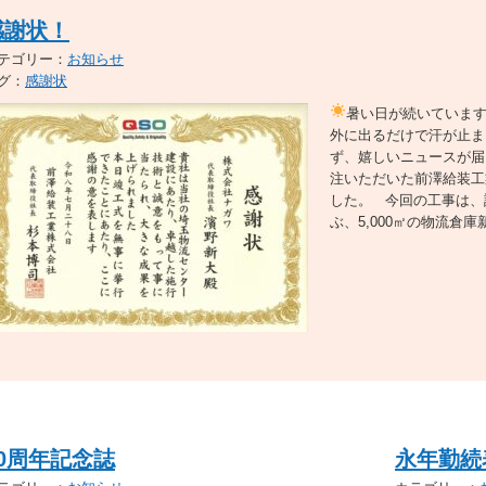
感謝状！
テゴリー：
お知らせ
グ：
感謝状
暑い日が続いていま
外に出るだけで汗が止ま
ず、嬉しいニュースが届
注いただいた前澤給装工
した。 今回の工事は、
ぶ、5,000㎡の物流倉庫
20周年記念誌
永年勤続