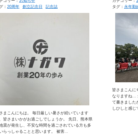
テゴリー：
お知らせ
カテゴリー：
グ：
20周年
創立記念日
記念誌
タグ：
永年勤
皆さまこんに
なりますね…
て書きました
しひしと感じて
さまこんにちは。 毎日厳しい暑さが続いています
、皆さまいかがお過ごしでしょうか。 先日、熊本県
地震が発生し、不安な時間を過ごされている方も多
いらっしゃることと思います。 被害...