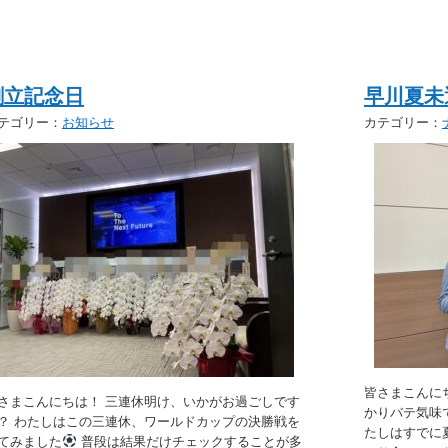
創立記念日
早川夏未
テゴリー：
お知らせ
カテゴリー：
皆さまこんに
さまこんにちは！ 三連休明け、いかがお過ごしです
かりバテ気味
？ わたしはこの三連休、ワールドカップの決勝戦を
たしはすでに
てみました
普段は結果だけチェックすることが多