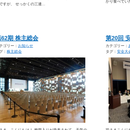
かり食べていた
ですが、 せっかくの三連...
第62期 株主総会
第20回 
テゴリー：
お知らせ
カテゴリー：
グ：
株主総会
タグ：
安全大
さま、こんにちは！ 梅雨入りが発表されて、天気の
皆さまこんに