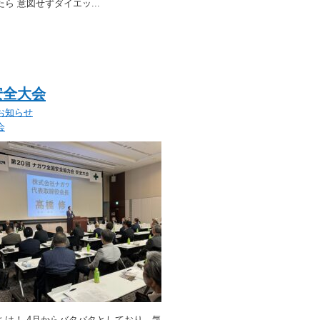
ら 意図せずダイエッ...
安全大会
お知らせ
会
ちは！ 4月からバタバタとしており、気