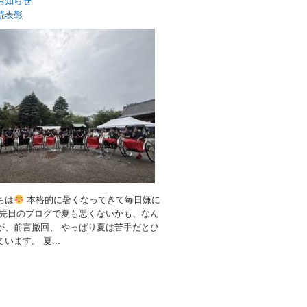
お知らせ
続表彰
ちは
本格的に暑くなってきて毎日嫌に
 先日のブログで夏も悪くないかも、なん
が、前言撤回、 やっぱり夏は苦手だとひ
います。 夏...