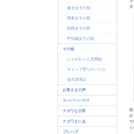
カ
タ
東北女子の部
関東女子の部
関西女子の部
甲信越女子の部
その他
にゃがわくん見聞録
キャップ育ちのバジル
金沢放浪記
お客さまの声
スーパーハウス
皆
ナガワな日常
が
ナガワまにあ
で
く
プレハブ