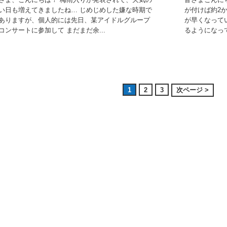
い日も増えてきましたね… じめじめした嫌な時期で
が付けば約2
ありますが、個人的には先日、某アイドルグループ
が早くなって
コンサートに参加して まだまだ余...
るようになって
1
2
3
次ページ >